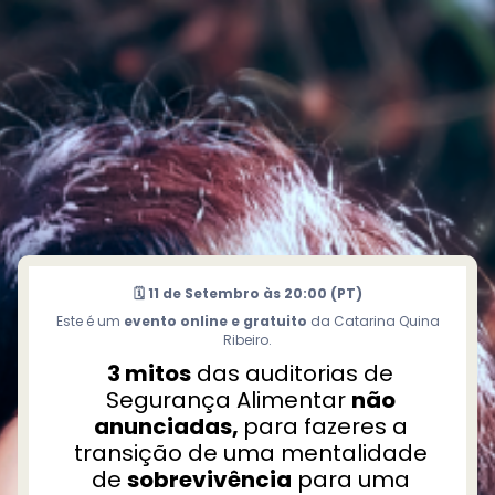
T
r
d
ç
o
í
🗓️ 11 de Setembro às 20:00 (PT)
Este é um
evento online e gratuito
da Catarina Quina
P
Ribeiro.
i
3 mitos
das auditorias de
c
Segurança Alimentar
não
anunciadas,
para fazeres a
transição de uma mentalidade
L
de
sobrevivência
para uma
v