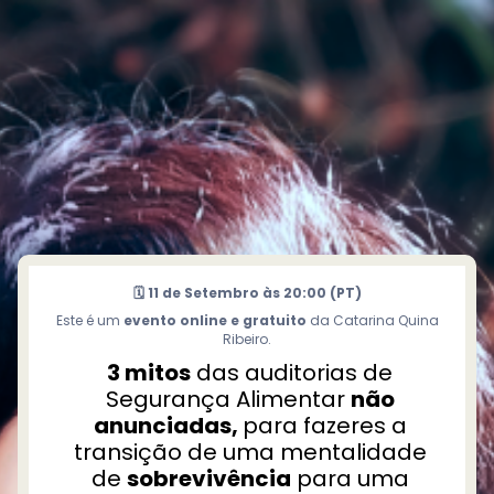
T
r
d
ç
o
í
🗓️ 11 de Setembro às 20:00 (PT)
Este é um
evento online e gratuito
da Catarina Quina
P
Ribeiro.
i
3 mitos
das auditorias de
c
Segurança Alimentar
não
anunciadas,
para fazeres a
transição de uma mentalidade
L
de
sobrevivência
para uma
v