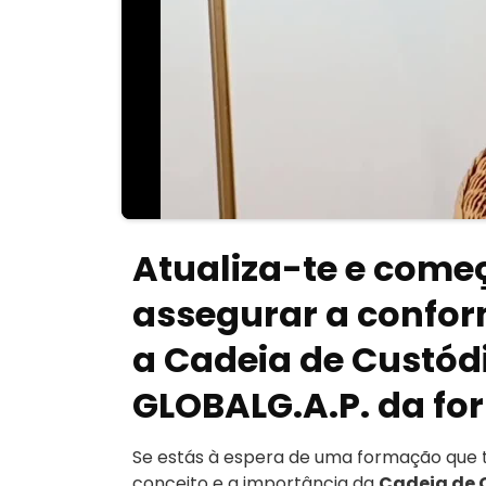
Atualiza-te e começ
assegurar a confo
a Cadeia de Custód
GLOBALG.A.P. da fo
Se estás à espera de uma formação que t
conceito e a importância da
Cadeia de 