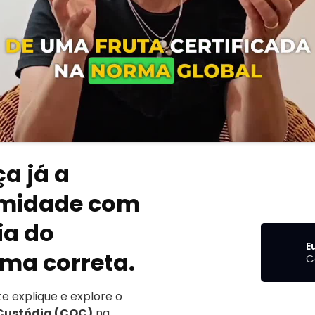
a já a
rmidade com
ia do
E
rma correta.
C
e explique e explore o
Custódia (COC)
na