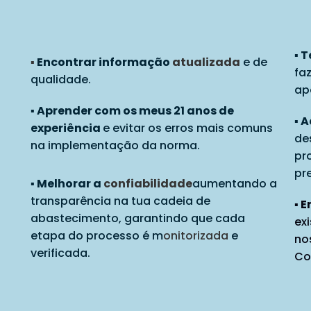
▪️
▪️
Encontrar informação
atualizada
e de
fa
qualidade.
ap
▪️ Aprender com os meus 21 anos de
▪️
experiência
e evitar os erros mais comuns
de
na implementação da norma.
pr
pr
▪️ Melhorar a
confiabilidade
aumentando a
transparência na tua cadeia de
▪️
abastecimento, garantindo que cada
ex
etapa do processo é m
onitorizada
e
no
verificada.
Co