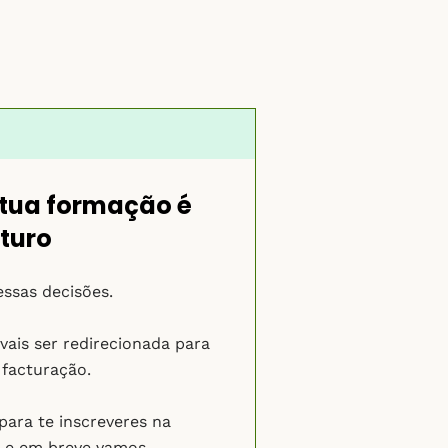
 tua formação é
uturo
ssas decisões.
ais ser redirecionada para
facturação.
para te inscreveres na
á e em breve vamos