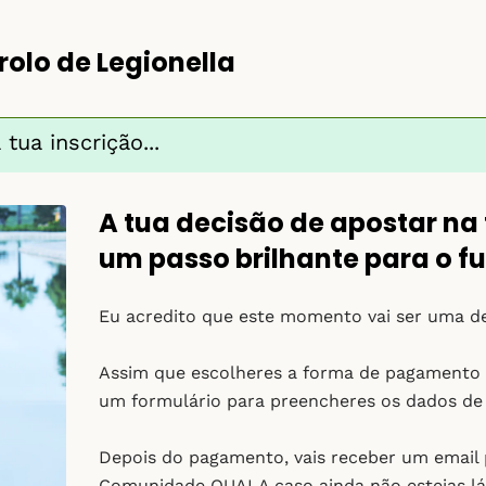
olo de Legionella
tua inscrição...
A tua decisão de apostar na
um passo brilhante para o f
Eu acredito que este momento vai ser uma de
Assim que escolheres a forma de pagamento v
um formulário para preencheres os dados de 
Depois do pagamento, vais receber um email 
Comunidade QUALA caso ainda não estejas l