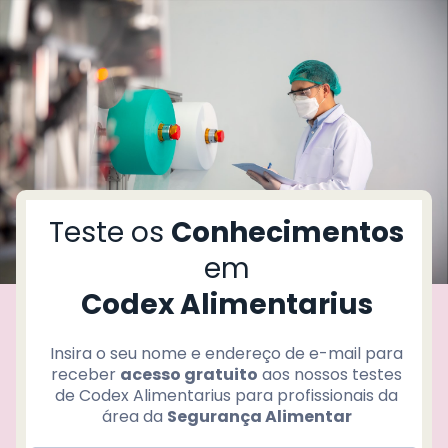
T
r
d
ç
Teste os
Conhecimentos
o
í
em
Codex Alimentarius
P
i
c
Insira o seu nome e endereço de e-mail para
receber
acesso gratuito
aos nossos testes
de Codex Alimentarius para profissionais da
área da
Segurança Alimentar
L
v