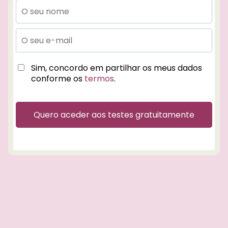
c
ç
Sim, concordo em partilhar os meus dados
conforme os
termos
.
Quero aceder aos testes gratuitamente