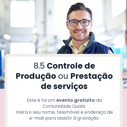
T
r
d
ç
8.5
Controle de
o
í
Produção
ou
Prestação
de serviços
P
i
c
Este é foi um
evento gratuito
da
Comunidade Quala
.
Insira o seu nome, telemóvel e endereço de
e-mail para assistir à gravação.
L
v