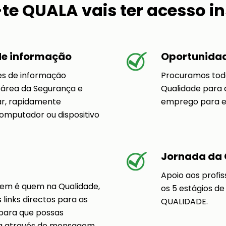
te QUALA vais ter acesso i
de informação
Oportunida
es de informação
Procuramos toda
 área da Segurança e
Qualidade para
ar, rapidamente
emprego para ev
computador ou dispositivo
Jornada da 
Apoio aos profi
uem é quem na Qualidade,
os 5 estágios de
links directos para as
QUALIDADE.
 para que possas
oa através de mensagem