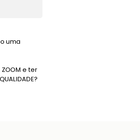
ho uma
 ZOOM e ter
 QUALIDADE?