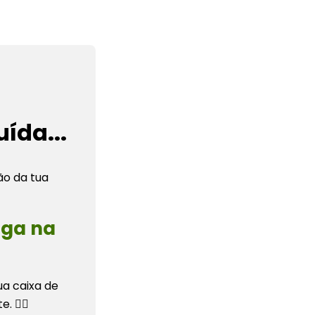
ída...
ão da tua
aga na
ua caixa de
te.
👇🏽