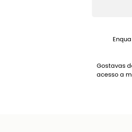
Enqua
Gostavas d
acesso a m