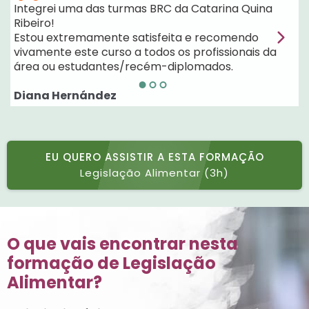
Integrei uma das turmas BRC da Catarina Quina
E
Ribeiro!
c
Estou extremamente satisfeita e recomendo
b
vivamente este curso a todos os profissionais da
d
área ou estudantes/recém-diplomados.
d
Diana Hernández
D
EU QUERO ASSISTIR A ESTA FORMAÇÃO
Legislação Alimentar (3h)
O que vais encontrar nesta
formação de Legislação
Alimentar?