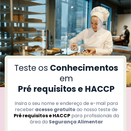
T
r
d
ç
Teste os
Conhecimentos
o
í
em
Pré requisitos e HACCP
P
i
c
Insira o seu nome e endereço de e-mail para
receber
acesso gratuito
ao nosso teste de
Pré requisitos e HACCP
para profissionais da
área da
Segurança Alimentar
L
v