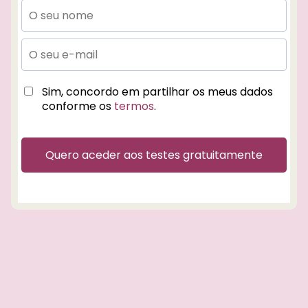
c
ç
Sim, concordo em partilhar os meus dados
conforme os
termos
.
Quero aceder aos testes gratuitamente