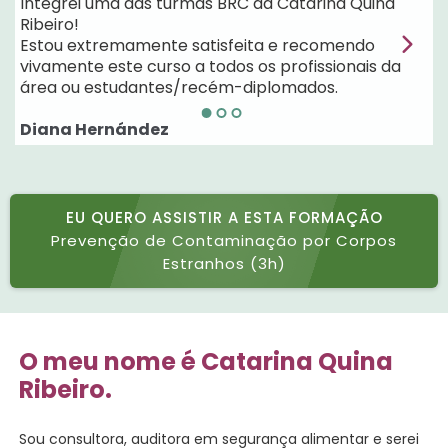
Integrei uma das turmas BRC da Catarina Quina
E
Ribeiro!
c
Estou extremamente satisfeita e recomendo
b
vivamente este curso a todos os profissionais da
d
área ou estudantes/recém-diplomados.
d
Diana Hernández
D
EU QUERO ASSISTIR A ESTA FORMAÇÃO
Prevenção de Contaminação por Corpos
Estranhos (3h)
O meu nome é Catarina Quina
Ribeiro.
Sou consultora, auditora em segurança alimentar e serei