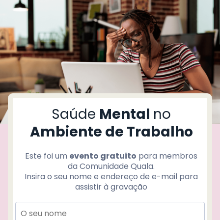
T
r
d
ç
Saúde
Mental
no
o
í
Ambiente de Trabalho
P
Este foi um
evento gratuito
para membros
i
da
Comunidade Quala
.
c
Insira o seu nome e endereço de e-mail para
assistir à gravação
L
v