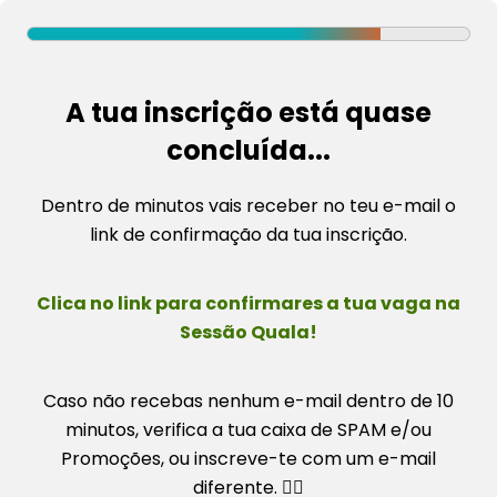
T
r
o
A tua inscrição está quase
o
concluída...
d
ç
e
Dentro de minutos vais receber no teu e-mail o
P
l
link de confirmação da tua inscrição.
i
P
i
Clica no link para confirmares a tua vaga na
a
i
Sessão Quala!
L
Caso não recebas nenhum e-mail dentro de 10
v
o
minutos, verifica a tua caixa de SPAM e/ou
Promoções, ou inscreve-te com um e-mail
e
l
diferente.
👇🏽
a