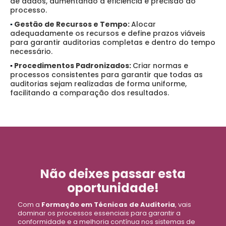
de dados, aumentando a eficiência e precisão do
processo.
▪️
Gestão de Recursos e Tempo:
Alocar
adequadamente os recursos e define prazos viáveis
para garantir auditorias completas e dentro do tempo
necessário.
▪️
Procedimentos Padronizados:
Criar normas e
processos consistentes para garantir que todas as
auditorias sejam realizadas de forma uniforme,
facilitando a comparação dos resultados.
Não deixes passar esta
oportunidade!
Com a
Formação em Técnicas de Auditoria
, vais
dominar os processos essenciais para garantir a
conformidade e a melhoria contínua nos sistemas de