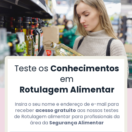
T
r
d
ç
Teste os
Conhecimentos
o
í
em
Rotulagem Alimentar
P
i
c
Insira o seu nome e endereço de e-mail para
receber
acesso gratuito
aos nossos testes
de Rotulagem alimentar para profissionais da
área da
Segurança Alimentar
L
v